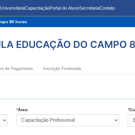
Universitária
Capacitação
Portal do Aluno
Secretaria
Contato
mpo 80 horas
LA EDUCAÇÃO DO CAMPO 
ma de Pagamento
Inscrição Finalizada
*
Área:
*
Cu