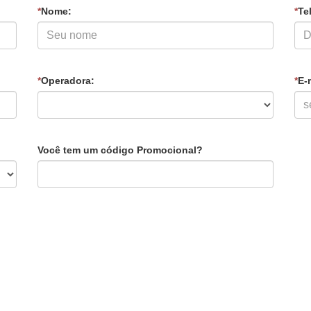
*
Nome:
*
Tel
*
Operadora:
*
E-
Você tem um código Promocional?