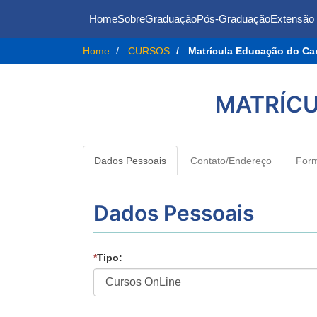
Home
Sobre
Graduação
Pós-Graduação
Extensão 
Home
CURSOS
Matrícula Educação do Ca
MATRÍCU
Dados Pessoais
Contato/Endereço
For
Dados Pessoais
*
Tipo: