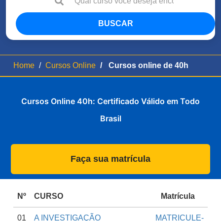
BUSCAR
Home
Cursos Online
Cursos online de 40h
Cursos Online 40h: Certificado Válido em Todo
Brasil
Faça sua matrícula
Nº
CURSO
Matrícula
01
A INVESTIGAÇÃO
MATRICULE-