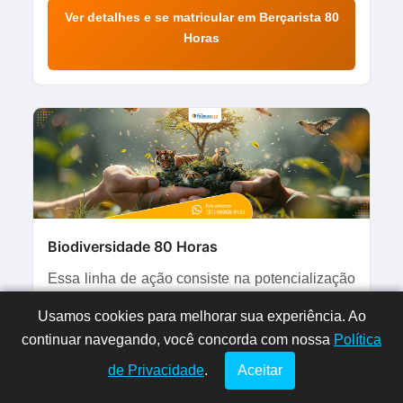
Ver detalhes e se matricular em Berçarista 80
Horas
Biodiversidade 80 Horas
Essa linha de ação consiste na potencialização
de processos de formação de educadoras e
Usamos cookies para melhorar sua experiência. Ao
Dúvidas? Fale
!
educadores ambientais, por intermédio do
continuar navegando, você concorda com nossa
conosco por
Política
estabelecimento de articulações das
aqui!
de Privacidade
.
Aceitar
instituições que atuem com atividades
ambientais de caráter pedagógico.