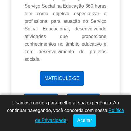
Serviço Social na Educação 360 horas
tem como objetivo especializar o
profissional para atuação no Serviço
Social Educacional, desenvolvendo
atividades que proporcione
conhecimentos no âmbito educativo e
com desenvolvimento de projetos
sociais.
MATRICULE-SE
DETALHES
DÚVIDAS?
Usamos cookies para melhorar sua experiência. Ao
Dúvidas? Fale
!
continuar navegando, você concorda com nossa
conosco por
Política
aqui!
de Privacidade
.
Aceitar
PÓS-GRADUAÇÃO
LATO SENSU