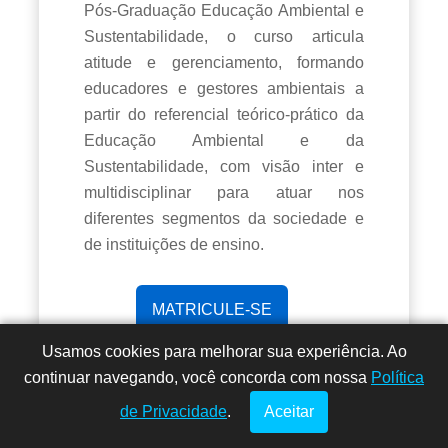
Pós-Graduação Educação Ambiental e
Sustentabilidade, o curso articula
atitude e gerenciamento, formando
educadores e gestores ambientais a
partir do referencial teórico-prático da
Educação Ambiental e da
Sustentabilidade, com visão inter e
multidisciplinar para atuar nos
diferentes segmentos da sociedade e
de instituições de ensino.
MATRICULE-SE
Usamos cookies para melhorar sua experiência. Ao
Dúvidas? Fale
!
continuar navegando, você concorda com nossa
conosco por
Política
DETALHES
DÚVIDAS?
aqui!
de Privacidade
.
Aceitar