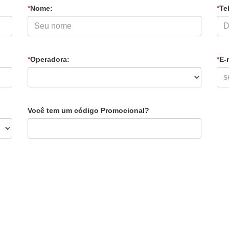
*
Nome:
*
Tel
*
Operadora:
*
E-
Você tem um código Promocional?