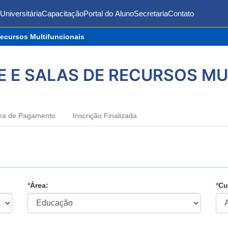
Universitária
Capacitação
Portal do Aluno
Secretaria
Contato
Recursos Multifuncionais
E E SALAS DE RECURSOS MU
ma de Pagamento
Inscrição Finalizada
*
Área:
*
Cu