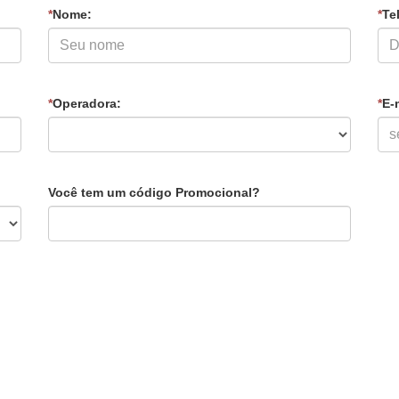
*
Nome:
*
Tel
*
Operadora:
*
E-
Você tem um código Promocional?