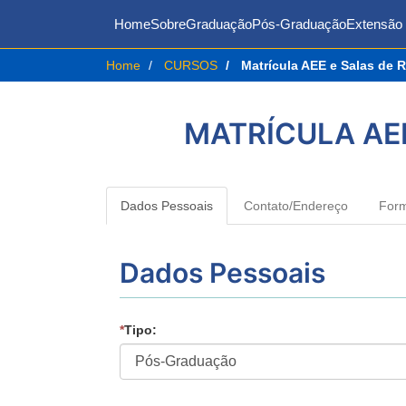
Home
Sobre
Graduação
Pós-Graduação
Extensão 
Home
CURSOS
Matrícula AEE e Salas de 
MATRÍCULA AE
Dados Pessoais
Contato/Endereço
For
Dados Pessoais
*
Tipo: