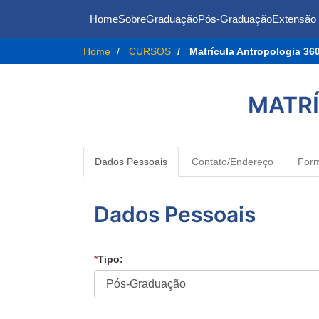
Home
Sobre
Graduação
Pós-Graduação
Extensão 
Home
CURSOS
Matrícula Antropologia 36
MATR
Dados Pessoais
Contato/Endereço
For
Dados Pessoais
*
Tipo: