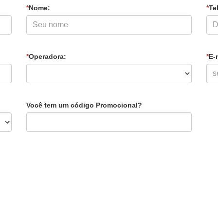
*
Nome:
*
Tel
*
Operadora:
*
E-
Você tem um código Promocional?