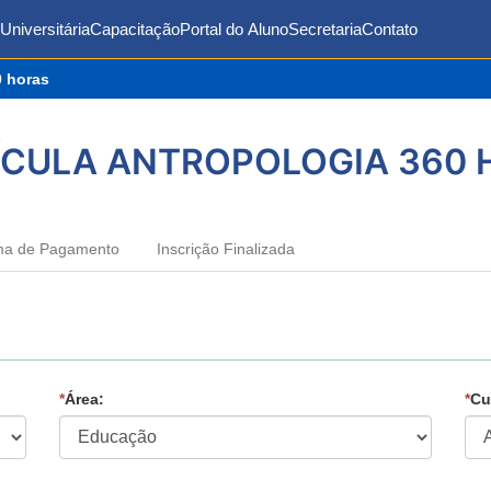
Universitária
Capacitação
Portal do Aluno
Secretaria
Contato
0 horas
ÍCULA ANTROPOLOGIA 360 
ma de Pagamento
Inscrição Finalizada
*
Área:
*
Cu