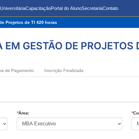
Universitária
Capacitação
Portal do Aluno
Secretaria
Contato
e Projetos de TI 420 horas
 EM GESTÃO DE PROJETOS D
ma de Pagamento
Inscrição Finalizada
*
Área:
*
Cu