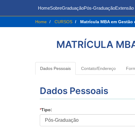
Home
Sobre
Graduação
Pós-Graduação
Extensão 
Home
CURSOS
Matrícula MBA em Gestão d
MATRÍCULA MBA
Dados Pessoais
Contato/Endereço
For
Dados Pessoais
*
Tipo: