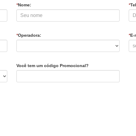
*
Nome:
*
Tel
*
Operadora:
*
E-
Você tem um código Promocional?