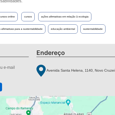
sabilidades.
cursos online
cursos
ações afirmativas em relação à ecologia
 afirmativas para a sustentabilidade
educação ambiental
sustentabilidade
Endereço
u e-mail
Avenida Santa Helena, 1140, Novo Cruzei