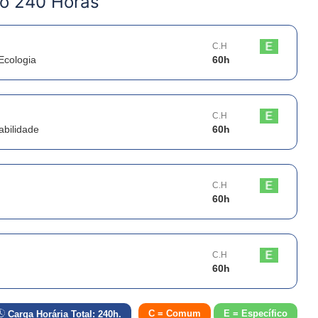
o 240 Horas
C.H
Ecologia
60
h
C.H
abilidade
60
h
C.H
60
h
C.H
60
h
C = Comum
E = Específico
Carga Horária Total:
240
h.