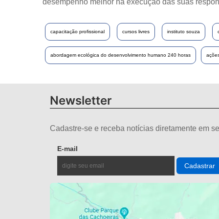
desempenho melhor na execução das suas respon
capacitação profissional
cursos livres
instituto souza
abordagem ecológica do desenvolvimento humano 240 horas
ações
Newsletter
Cadastre-se e receba notícias diretamente em se
E-mail