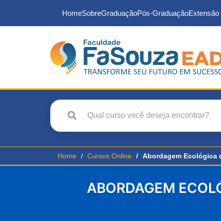
Home
Sobre
Graduação
Pós-Graduação
Extensão 
Home
Cursos Online
Abordagem Ecológica 
ABORDAGEM ECOLÓ