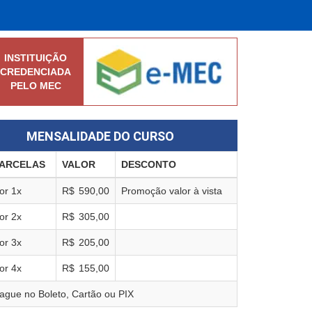
INSTITUIÇÃO
CREDENCIADA
PELO MEC
MENSALIDADE DO CURSO
ARCELAS
VALOR
DESCONTO
or
1
x
R$
590,00
Promoção valor à vista
or
2
x
R$
305,00
or
3
x
R$
205,00
or
4
x
R$
155,00
ague no Boleto, Cartão ou PIX