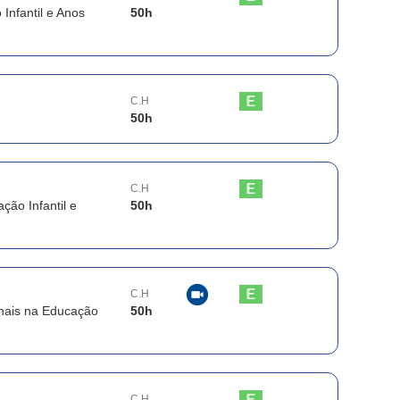
Infantil e Anos
50
h
C.H
50
h
C.H
ção Infantil e
50
h
C.H
onais na Educação
50
h
C.H