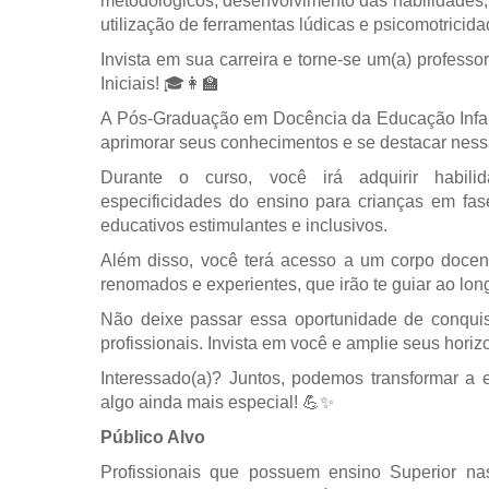
metodológicos, desenvolvimento das habilidades, 
utilização de ferramentas lúdicas e psicomotricida
Invista em sua carreira e torne-se um(a) professo
Iniciais! 🎓👩‍🏫
A Pós-Graduação em Docência da Educação Infanti
aprimorar seus conhecimentos e se destacar nessa
Durante o curso, você irá adquirir habil
especificidades do ensino para crianças em fas
educativos estimulantes e inclusivos.
Além disso, você terá acesso a um corpo docent
renomados e experientes, que irão te guiar ao lo
Não deixe passar essa oportunidade de conquis
profissionais. Invista em você e amplie seus hor
Interessado(a)? Juntos, podemos transformar a 
algo ainda mais especial! 💪✨
Público Alvo
Profissionais que possuem ensino Superior n