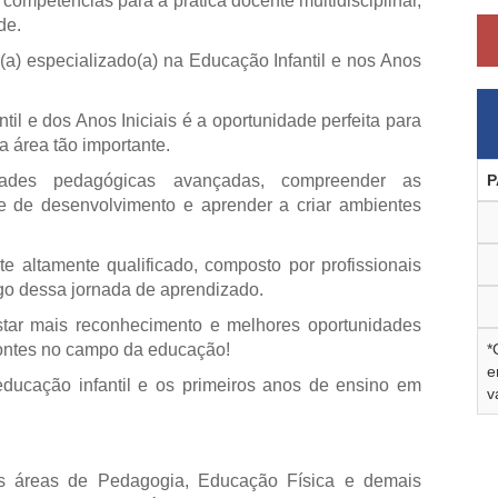
competências para a prática docente multidisciplinar,
de.
r(a) especializado(a) na Educação Infantil e nos Anos
l e dos Anos Iniciais é a oportunidade perfeita para
 área tão importante.
P
idades pedagógicas avançadas, compreender as
e de desenvolvimento e aprender a criar ambientes
e altamente qualificado, composto por profissionais
ngo dessa jornada de aprendizado.
tar mais reconhecimento e melhores oportunidades
*
izontes no campo da educação!
e
educação infantil e os primeiros anos de ensino em
v
as áreas de Pedagogia, Educação Física e demais