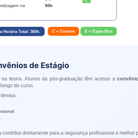
ndizagem na
50
h
C = Comum
E = Específico
a Horária Total:
360
h.
nvênios de Estágio
 na teoria. Alunos da pós-graduação têm acesso a
convênio
longo do curso.
 deseja:
ssional.
.
a contribui diretamente para a segurança profissional e melhor