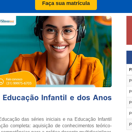
Faça sua matrícula
P
P
P
Educação Infantil e dos Anos
P
P
Educação das séries iniciais e na Educação Infantil
P
ção completa: aquisição de conhecimentos teórico-