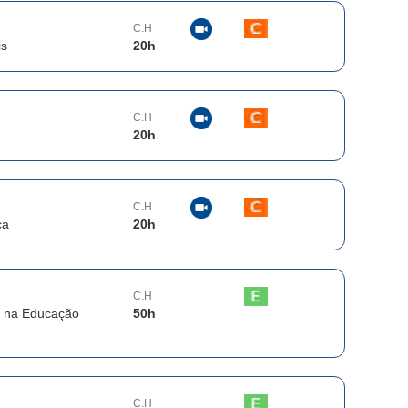
C.H
is
20
h
C.H
20
h
C.H
ca
20
h
C.H
e na Educação
50
h
C.H