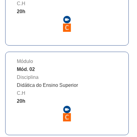
C.H
20
h
Módulo
Mód. 02
Disciplina
Didática do Ensino Superior
C.H
20
h