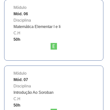
Módulo
Mód. 06
Disciplina
Matemática Elementar I e Ii
C.H
50
h
Módulo
Mód. 07
Disciplina
Introdução Ao Soroban
C.H
50
h