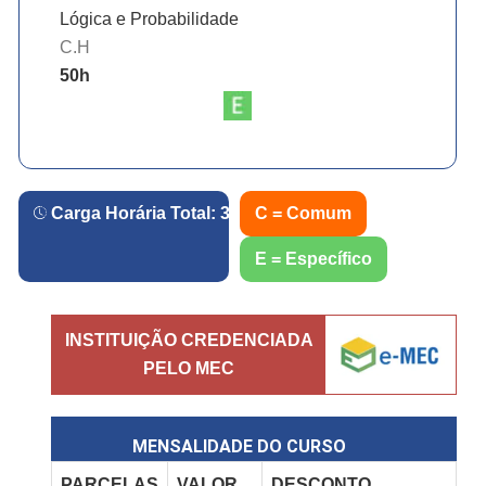
Lógica e Probabilidade
C.H
50
h
Carga Horária Total:
360
h.
C = Comum
E = Específico
INSTITUIÇÃO CREDENCIADA
PELO MEC
MENSALIDADE DO CURSO
PARCELAS
VALOR
DESCONTO