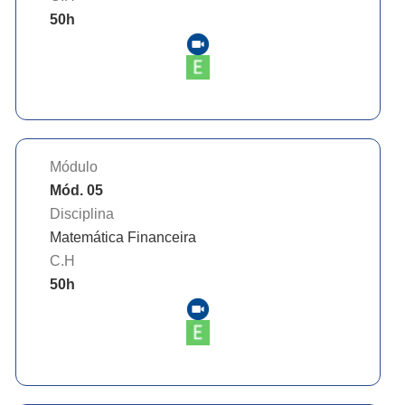
50
h
Módulo
Mód. 05
Disciplina
Matemática Financeira
C.H
50
h