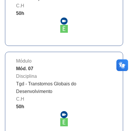
C.H
50
h
Módulo
Mód. 07
Disciplina
Tgd - Transtornos Globais do
Desenvolvimento
C.H
50
h