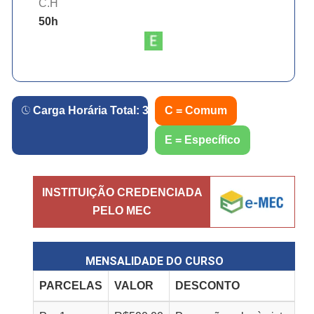
C.H
50
h
Carga Horária Total:
360
h.
C = Comum
E = Específico
INSTITUIÇÃO CREDENCIADA
PELO MEC
MENSALIDADE DO CURSO
PARCELAS
VALOR
DESCONTO