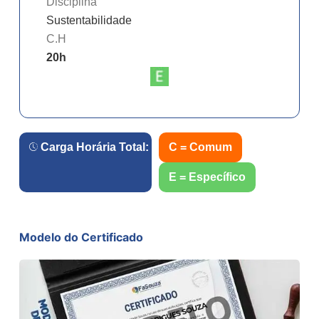
Disciplina
Sustentabilidade
C.H
20
h
Carga Horária Total:
80
h.
C = Comum
E = Específico
Modelo do Certificado