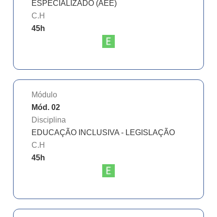
ESPECIALIZADO (AEE)
C.H
45
h
Módulo
Mód. 02
Disciplina
EDUCAÇÃO INCLUSIVA - LEGISLAÇÃO
C.H
45
h