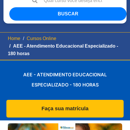
BUSCAR
Home
Cursos Online
AEE - Atendimento Educacional Especializado -
180 horas
AEE - ATENDIMENTO EDUCACIONAL
ESPECIALIZADO - 180 HORAS
Faça sua matrícula