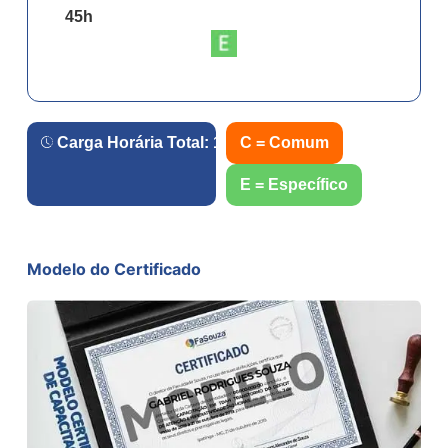
45
h
Carga Horária Total:
180
h.
C = Comum
E = Específico
Modelo do Certificado