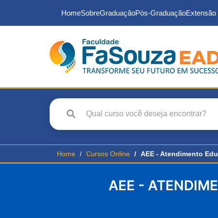
Home
Sobre
Graduação
Pós-Graduação
Extensão 
Home
Cursos Online
AEE - Atendimento Educ
AEE - ATENDIM