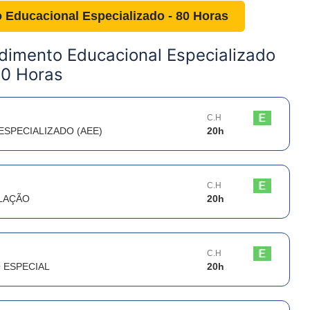
 Educacional Especializado - 80 Horas
dimento Educacional Especializado
80 Horas
C.H
SPECIALIZADO (AEE)
20
h
C.H
SLAÇÃO
20
h
C.H
 ESPECIAL
20
h