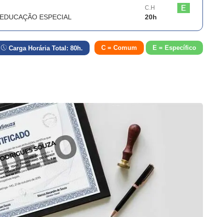
C.H
 EDUCAÇÃO ESPECIAL
20
h
C = Comum
E = Específico
Carga Horária Total:
80
h.