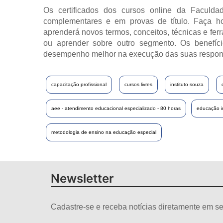
Os certificados dos cursos online da Faculdad
complementares e em provas de título. Faça h
aprenderá novos termos, conceitos, técnicas e fer
ou aprender sobre outro segmento. Os benefíci
desempenho melhor na execução das suas respon
capacitação profissional
cursos livres
instituto souza
aee - atendimento educacional especializado - 80 horas
educação in
metodologia de ensino na educação especial
Newsletter
Cadastre-se e receba notícias diretamente em se