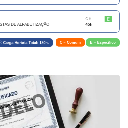
C.H
STAS DE ALFABETIZAÇÃO
45
h
C = Comum
E = Específico
Carga Horária Total:
180
h.