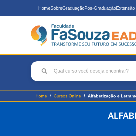
Home
Sobre
Graduação
Pós-Graduação
Extensão 
Home
Cursos Online
Alfabetização e Letram
ALFAB