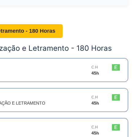
etramento - 180 Horas
ização e Letramento - 180 Horas
C.H
45
h
C.H
AÇÃO E LETRAMENTO
45
h
C.H
45
h