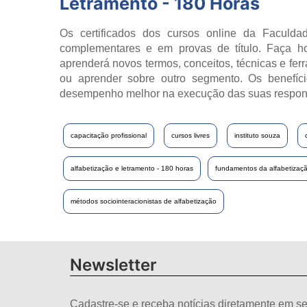
Letramento - 180 Horas
Os certificados dos cursos online da Faculdad
complementares e em provas de título. Faça h
aprenderá novos termos, conceitos, técnicas e fer
ou aprender sobre outro segmento. Os benefíci
desempenho melhor na execução das suas respon
capacitação profissional
cursos livres
instituto souza
alfabetização e letramento - 180 horas
fundamentos da alfabetizaçã
métodos sociointeracionistas de alfabetização
Newsletter
Cadastre-se e receba notícias diretamente em se