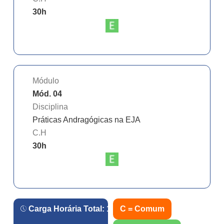
30
h
Módulo
Mód. 04
Disciplina
Práticas Andragógicas na EJA
C.H
30
h
Carga Horária Total:
120
h.
C = Comum