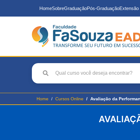
Home
Sobre
Graduação
Pós-Graduação
Extensão 
Home
Cursos Online
Avaliação da Performa
AVALIAÇ