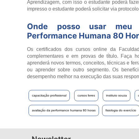
Aprendizagem, com isso o estudante poderá fazer
impresso o estudante poderá solicitar via protocol
Onde posso usar meu 
Performance Humana 80 Ho
Os certificados dos cursos online da Faculdad
complementares e em provas de título. Faça h
aprenderá novos termos, conceitos, técnicas e fer
ou aprender sobre outro segmento. Os benefíci
desempenho melhor na execução das suas respon
capacitação profissional
cursos livres
instituto souza
avaliação da performance humana 80 horas
fisiologia do exercício