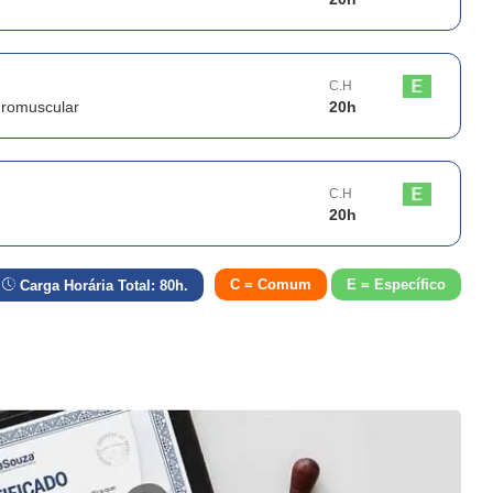
C.H
uromuscular
20
h
C.H
20
h
C = Comum
E = Específico
Carga Horária Total:
80
h.