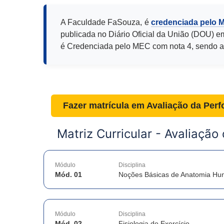
A Faculdade FaSouza, é
credenciada pelo 
publicada no Diário Oficial da União (DOU) e
é Credenciada pelo MEC com nota 4, sendo a
Fazer matrícula em
Avaliação da Per
Matriz Curricular -
Avaliação
Módulo
Disciplina
Mód. 01
Noções Básicas de Anatomia H
Módulo
Disciplina
Mód. 02
Fisiologia do Exercício