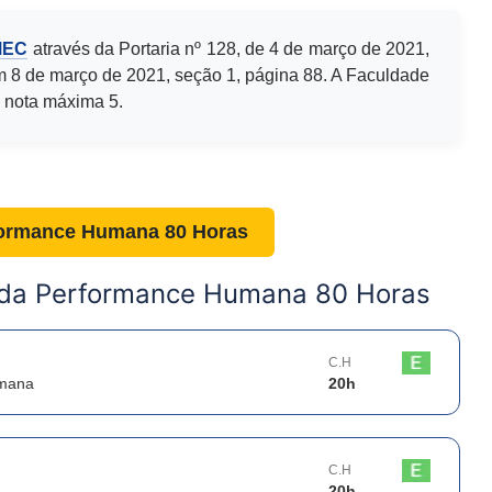
MEC
através da Portaria nº 128, de 4 de março de 2021,
m 8 de março de 2021, seção 1, página 88. A Faculdade
 nota máxima 5.
formance Humana 80 Horas
 da Performance Humana 80 Horas
C.H
umana
20
h
C.H
20
h