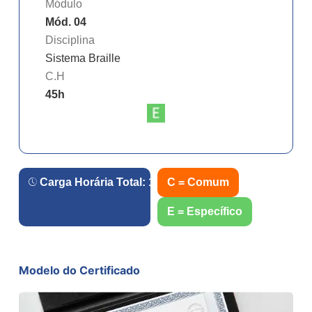
Módulo
Mód. 04
Disciplina
Sistema Braille
C.H
45
h
Carga Horária Total:
180
h.
C = Comum
E = Específico
Modelo do Certificado