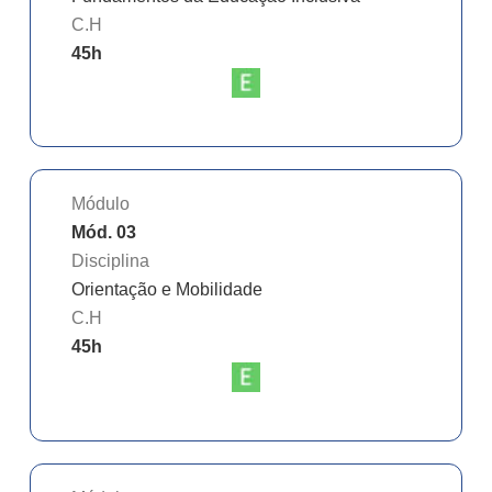
C.H
45
h
Módulo
Mód. 03
Disciplina
Orientação e Mobilidade
C.H
45
h