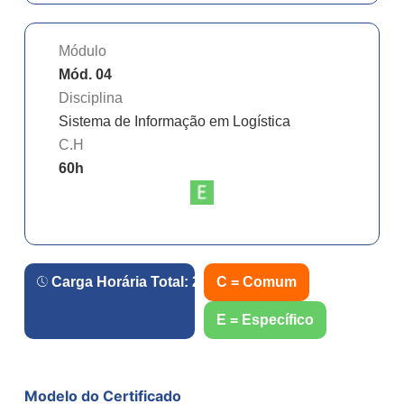
Módulo
Mód. 04
Disciplina
Sistema de Informação em Logística
C.H
60
h
Carga Horária Total:
240
h.
C = Comum
E = Específico
Modelo do Certificado