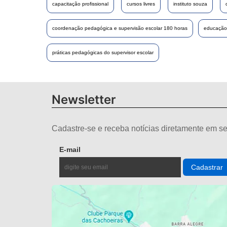
capacitação profissional
cursos livres
instituto souza
coordenação pedagógica e supervisão escolar 180 horas
educação 
práticas pedagógicas do supervisor escolar
Newsletter
Cadastre-se e receba notícias diretamente em se
E-mail