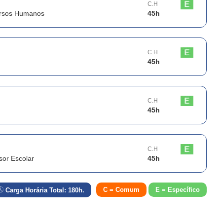
C.H
ursos Humanos
45
h
C.H
45
h
C.H
45
h
C.H
sor Escolar
45
h
C = Comum
E = Específico
Carga Horária Total:
180
h.