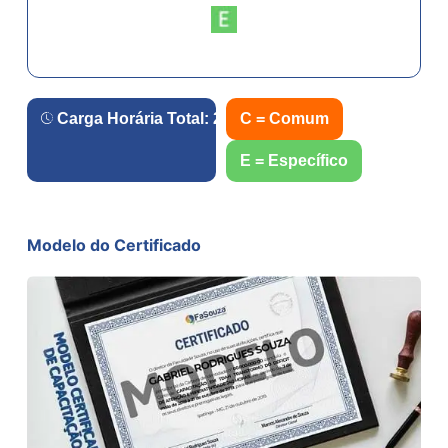
Carga Horária Total:
240
h.
C = Comum
E = Específico
Modelo do Certificado