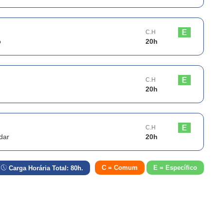
C.H
o
20
h
C.H
20
h
C.H
dar
20
h
C = Comum
E = Específico
Carga Horária Total:
80
h.