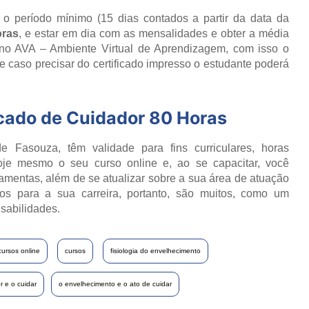
r o período mínimo (15 dias contados a partir da data da
oras
, e estar em dia com as mensalidades e obter a média
o no AVA – Ambiente Virtual de Aprendizagem, com isso o
 caso precisar do certificado impresso o estudante poderá
icado de
Cuidador 80 Horas
e Fasouza, têm validade para fins curriculares, horas
oje mesmo o seu curso online e, ao se capacitar, você
ramentas, além de se atualizar sobre a sua área de atuação
os para a sua carreira, portanto, são muitos, como um
sabilidades.
cursos online
cursos
fisiologia do envelhecimento
r e o cuidar
o envelhecimento e o ato de cuidar