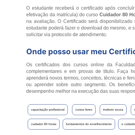
O estudante receberá o certificado após concluí
efetivação da matrícula) do curso
Cuidador 80 H
na avaliação. O Certificado será disponibilizad
estudante poderá fazer o download do mesmo, e se
solicitar via protocolo de atendimento.
Onde posso usar meu Certif
Os certificados dos cursos online da Faculdad
complementares e em provas de título. Faça h
aprenderá novos termos, conceitos, técnicas e fer
ou aprender sobre outro segmento. Os benefíci
desempenho melhor na execução das suas respon
capacitação profissional
cursos livres
instituto souza
cuidador 80 horas
fundamentos do envelhecimento
o cuidado