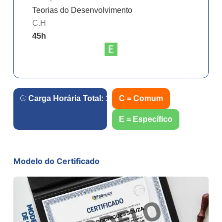
Teorias do Desenvolvimento
C.H
45
h
Carga Horária Total:
180
h.
C = Comum
E = Específico
Modelo do Certificado