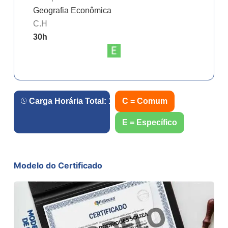
Geografia Econômica
C.H
30
h
Carga Horária Total:
120
h.
C = Comum
E = Específico
Modelo do Certificado