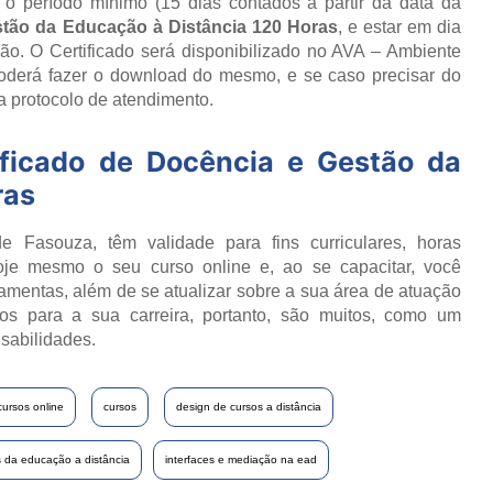
r o período mínimo (15 dias contados a partir da data da
tão da Educação à Distância 120 Horas
, e estar em dia
o. O Certificado será disponibilizado no AVA – Ambiente
poderá fazer o download do mesmo, e se caso precisar do
ia protocolo de atendimento.
ificado de
Docência e Gestão da
ras
e Fasouza, têm validade para fins curriculares, horas
oje mesmo o seu curso online e, ao se capacitar, você
ramentas, além de se atualizar sobre a sua área de atuação
os para a sua carreira, portanto, são muitos, como um
sabilidades.
cursos online
cursos
design de cursos a distância
 da educação a distância
interfaces e mediação na ead