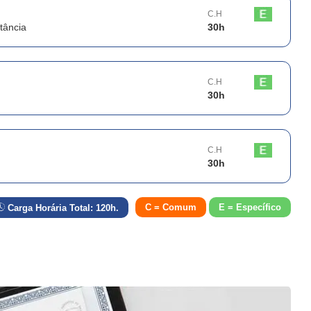
C.H
tância
30
h
C.H
30
h
C.H
30
h
C = Comum
E = Específico
Carga Horária Total:
120
h.