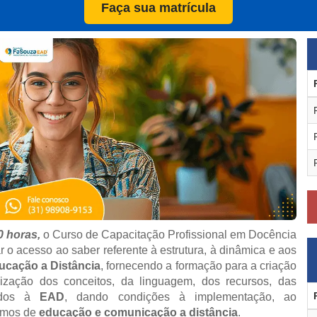
Faça sua matrícula
0 horas,
o Curso de Capacitação Profissional em Docência
r o acesso ao saber referente à estrutura, à dinâmica e aos
ucação a Distância
, fornecendo a formação para a criação
lização dos conceitos, da linguagem, dos recursos, das
rados à
EAD
, dando condições à implementação, ao
smos de
educação e comunicação a distância
.