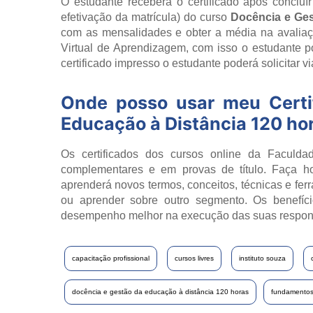
O estudante receberá o certificado após concluí
efetivação da matrícula) do curso
Docência e Ges
com as mensalidades e obter a média na avaliaçã
Virtual de Aprendizagem, com isso o estudante 
certificado impresso o estudante poderá solicitar v
Onde posso usar meu Cert
Educação à Distância 120 ho
Os certificados dos cursos online da Faculdad
complementares e em provas de título. Faça h
aprenderá novos termos, conceitos, técnicas e fer
ou aprender sobre outro segmento. Os benefíci
desempenho melhor na execução das suas respon
capacitação profissional
cursos livres
instituto souza
docência e gestão da educação à distância 120 horas
fundamentos