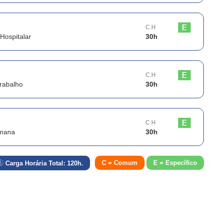
C.H
Hospitalar
30
h
C.H
Trabalho
30
h
C.H
umana
30
h
C = Comum
E = Específico
Carga Horária Total:
120
h.