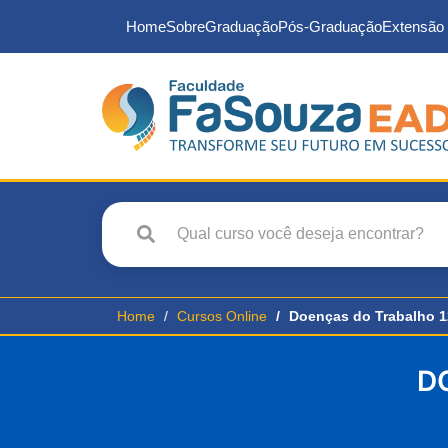
Home
Sobre
Graduação
Pós-Graduação
Extensão 
Home
Cursos Online
Doenças do Trabalho 1
D