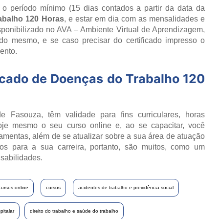
r o período mínimo (15 dias contados a partir da data da
abalho 120 Horas
, e estar em dia com as mensalidades e
isponibilizado no AVA – Ambiente Virtual de Aprendizagem,
do mesmo, e se caso precisar do certificado impresso o
ento.
icado de
Doenças do Trabalho 120
e Fasouza, têm validade para fins curriculares, horas
oje mesmo o seu curso online e, ao se capacitar, você
ramentas, além de se atualizar sobre a sua área de atuação
os para a sua carreira, portanto, são muitos, como um
sabilidades.
cursos online
cursos
acidentes de trabalho e previdência social
italar
direito do trabalho e saúde do trabalho