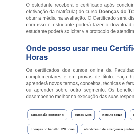
O estudante receberá o certificado após concluí
efetivação da matrícula) do curso
Doenças do Tr
obter a média na avaliação. O Certificado será d
com isso o estudante poderá fazer o download 
estudante poderá solicitar via protocolo de atendim
Onde posso usar meu Certif
Horas
Os certificados dos cursos online da Faculdad
complementares e em provas de título. Faça h
aprenderá novos termos, conceitos, técnicas e fer
ou aprender sobre outro segmento. Os benefíci
desempenho melhor na execução das suas respon
capacitação profissional
cursos livres
instituto souza
doenças do trabalho 120 horas
atendimento de emergência pré-hosp