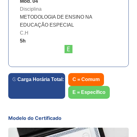
Mód. 04
Disciplina
METODOLOGIA DE ENSINO NA
EDUCAÇÃO ESPECIAL
C.H
5
h
Carga Horária Total:
20
h.
C = Comum
E = Específico
Modelo do Certificado