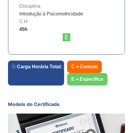
Disciplina
Introdução à Psicomotricidade
C.H
45
h
Carga Horária Total:
180
h.
C = Comum
E = Específico
Modelo do Certificado