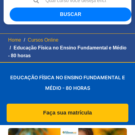
BUSCAR
Home
Cursos Online
Educação Física no Ensino Fundamental e Médio
- 80 horas
EDUCAÇÃO FÍSICA NO ENSINO FUNDAMENTAL E
MÉDIO - 80 HORAS
Faça sua matrícula