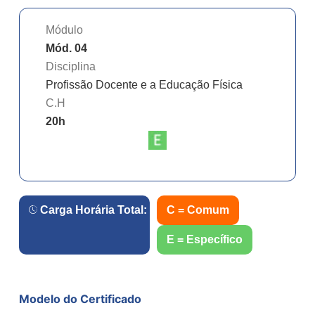
Módulo
Mód. 04
Disciplina
Profissão Docente e a Educação Física
C.H
20
h
Carga Horária Total:
80
h.
C = Comum
E = Específico
Modelo do Certificado