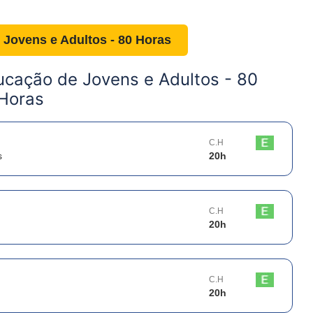
 Jovens e Adultos - 80 Horas
ucação de Jovens e Adultos - 80
Horas
C.H
s
20
h
C.H
20
h
C.H
20
h