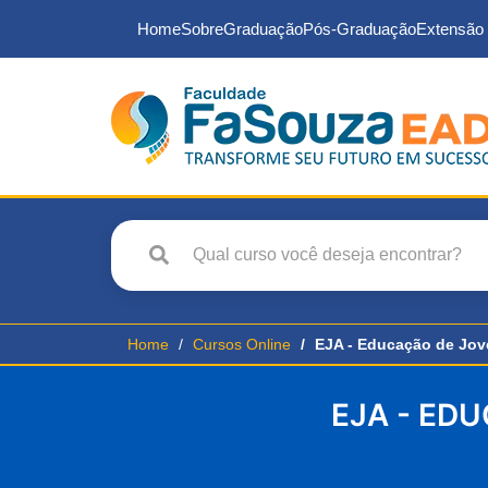
Home
Sobre
Graduação
Pós-Graduação
Extensão 
Home
Cursos Online
EJA - Educação de Jove
EJA - ED