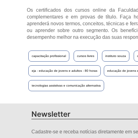
Os certificados dos cursos online da Faculdad
complementares e em provas de título. Faça h
aprenderá novos termos, conceitos, técnicas e fer
ou aprender sobre outro segmento. Os benefíci
desempenho melhor na execução das suas respon
capacitação profissional
cursos livres
instituto souza
eja - educação de jovens e adultos - 80 horas
educação de jovens e
tecnologias assistivas e comunicação alternativa
Newsletter
Cadastre-se e receba notícias diretamente em se