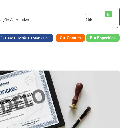
C.H
ação Alternativa
20
h
C = Comum
E = Específico
Carga Horária Total:
80
h.