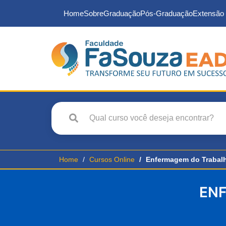
Home
Sobre
Graduação
Pós-Graduação
Extensão 
Home
Cursos Online
Enfermagem do Trabal
EN