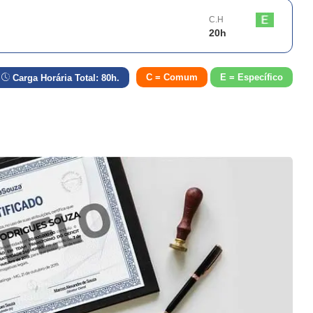
C.H
20
h
C = Comum
E = Específico
Carga Horária Total:
80
h.