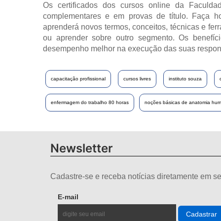
Os certificados dos cursos online da Faculdad
complementares e em provas de título. Faça h
aprenderá novos termos, conceitos, técnicas e fer
ou aprender sobre outro segmento. Os benefíci
desempenho melhor na execução das suas respon
capacitação profissional
cursos livres
instituto souza
enfermagem do trabalho 80 horas
noções básicas de anatomia hu
Newsletter
Cadastre-se e receba notícias diretamente em se
E-mail