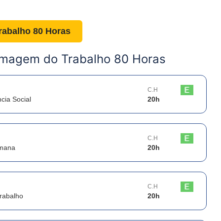
abalho 80 Horas
rmagem do Trabalho 80 Horas
C.H
cia Social
20
h
C.H
umana
20
h
C.H
Trabalho
20
h