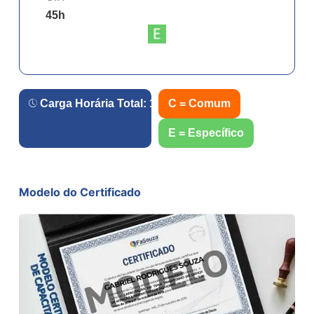
45
h
Carga Horária Total:
180
h.
C = Comum
E = Específico
Modelo do Certificado