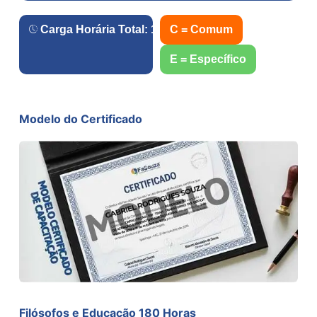
Carga Horária Total:
180
h.
C = Comum
E = Específico
Modelo do Certificado
Filósofos e Educação 180 Horas