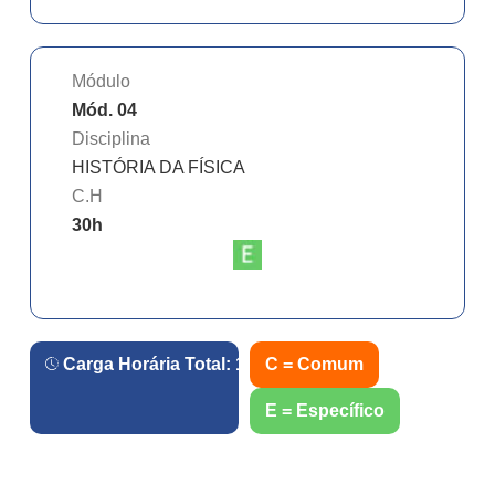
Módulo
Mód. 04
Disciplina
HISTÓRIA DA FÍSICA
C.H
30
h
Carga Horária Total:
120
h.
C = Comum
E = Específico