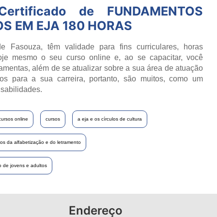
ertificado de
FUNDAMENTOS
S EM EJA 180 HORAS
e Fasouza, têm validade para fins curriculares, horas
oje mesmo o seu curso online e, ao se capacitar, você
ramentas, além de se atualizar sobre a sua área de atuação
os para a sua carreira, portanto, são muitos, como um
sabilidades.
cursos online
cursos
a eja e os círculos de cultura
s da alfabetização e do letramento
o de jovens e adultos
Endereço