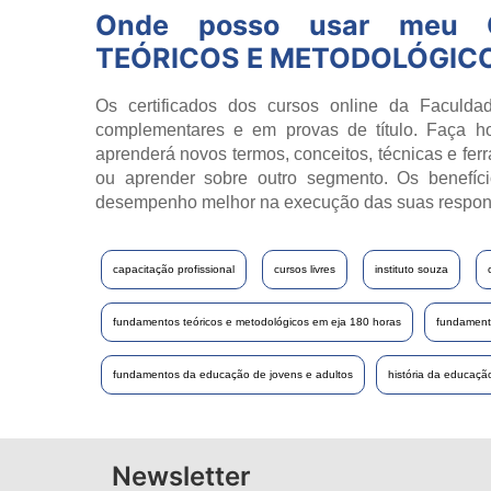
Onde posso usar meu C
TEÓRICOS E METODOLÓGICO
Os certificados dos cursos online da Faculdad
complementares e em provas de título. Faça h
aprenderá novos termos, conceitos, técnicas e fer
ou aprender sobre outro segmento. Os benefíci
desempenho melhor na execução das suas respon
capacitação profissional
cursos livres
instituto souza
fundamentos teóricos e metodológicos em eja 180 horas
fundamento
fundamentos da educação de jovens e adultos
história da educaçã
Newsletter