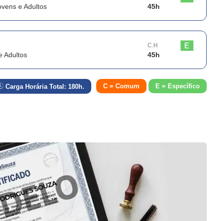
vens e Adultos
45
h
C.H
e Adultos
45
h
C = Comum
E = Específico
Carga Horária Total:
180
h.