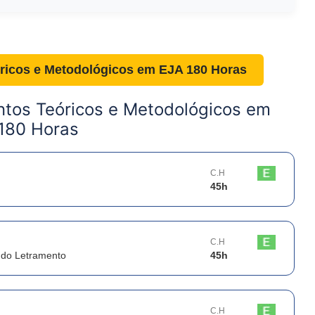
icos e Metodológicos em EJA 180 Horas
tos Teóricos e Metodológicos em
180 Horas
C.H
45
h
C.H
 do Letramento
45
h
C.H