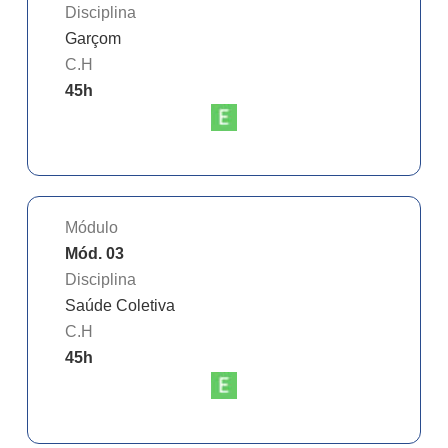
Disciplina
Garçom
C.H
45
h
Módulo
Mód. 03
Disciplina
Saúde Coletiva
C.H
45
h