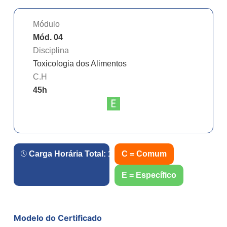
Módulo
Mód. 04
Disciplina
Toxicologia dos Alimentos
C.H
45
h
Carga Horária Total:
180
h.
C = Comum
E = Específico
Modelo do Certificado