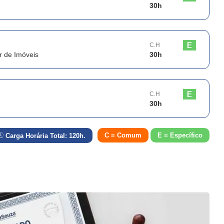
30
h
C.H
r de Imóveis
30
h
C.H
30
h
C = Comum
E = Específico
Carga Horária Total:
120
h.