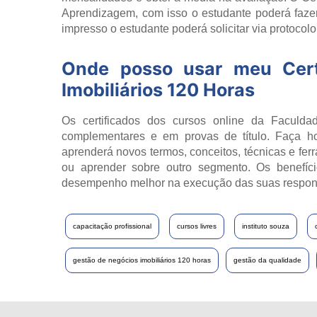
Aprendizagem, com isso o estudante poderá fazer
impresso o estudante poderá solicitar via protocol
Onde posso usar meu Cer
Imobiliários 120 Horas
Os certificados dos cursos online da Faculdad
complementares e em provas de título. Faça h
aprenderá novos termos, conceitos, técnicas e fer
ou aprender sobre outro segmento. Os benefíci
desempenho melhor na execução das suas respon
capacitação profissional
cursos livres
instituto souza
gestão de negócios imobiliários 120 horas
gestão da qualidade