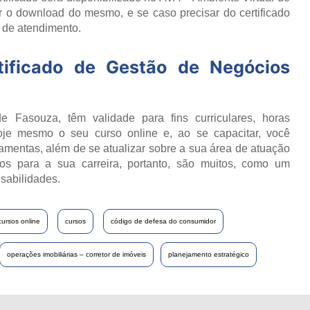
 o download do mesmo, e se caso precisar do certificado
o de atendimento.
tificado de
Gestão de Negócios
e Fasouza, têm validade para fins curriculares, horas
oje mesmo o seu curso online e, ao se capacitar, você
ramentas, além de se atualizar sobre a sua área de atuação
os para a sua carreira, portanto, são muitos, como um
sabilidades.
cursos online
cursos
código de defesa do consumidor
operações imobiliárias – corretor de imóveis
planejamento estratégico