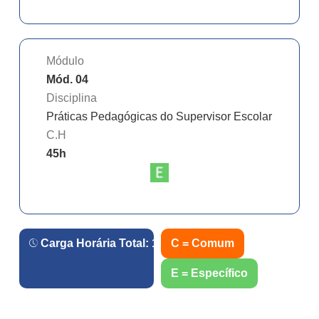
Módulo
Mód. 04
Disciplina
Práticas Pedagógicas do Supervisor Escolar
C.H
45
h
Carga Horária Total:
180
h.
C = Comum
E = Específico