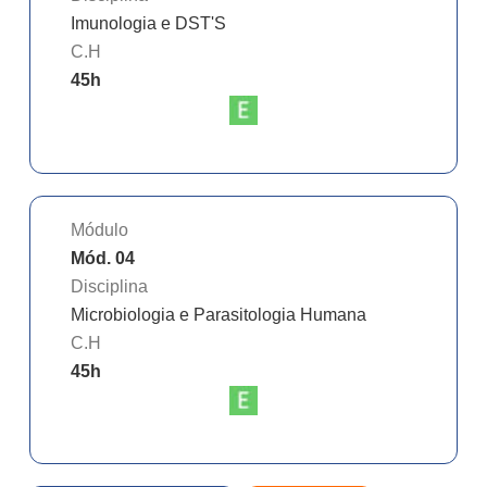
Imunologia e DST'S
C.H
45
h
Módulo
Mód. 04
Disciplina
Microbiologia e Parasitologia Humana
C.H
45
h