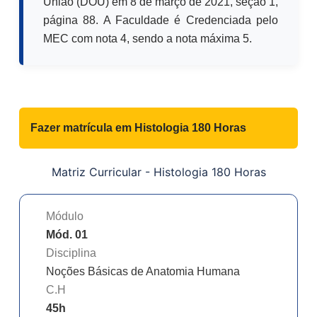
União (DOU) em 8 de março de 2021, seção 1,
página 88. A Faculdade é Credenciada pelo
MEC com nota 4, sendo a nota máxima 5.
Fazer matrícula em
Histologia 180 Horas
Matriz Curricular -
Histologia 180 Horas
Módulo
Mód. 01
Disciplina
Noções Básicas de Anatomia Humana
C.H
45
h