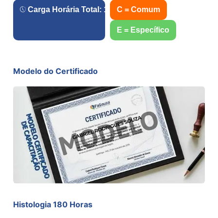
Carga Horária Total:
180
h.
C = Comum
E = Específico
Modelo do Certificado
Histologia 180 Horas