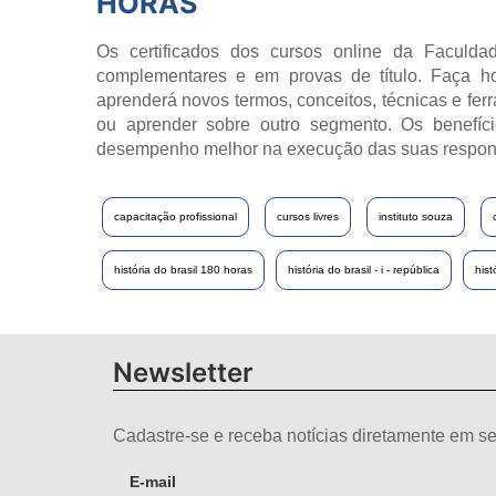
HORAS
Os certificados dos cursos online da Faculdad
complementares e em provas de título. Faça h
aprenderá novos termos, conceitos, técnicas e fer
ou aprender sobre outro segmento. Os benefíci
desempenho melhor na execução das suas respon
capacitação profissional
cursos livres
instituto souza
história do brasil 180 horas
história do brasil - i - república
hist
Newsletter
Cadastre-se e receba notícias diretamente em se
E-mail