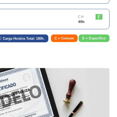
C.H
45
h
C = Comum
E = Específico
Carga Horária Total:
180
h.