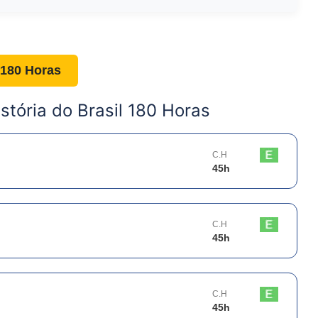
l 180 Horas
stória do Brasil 180 Horas
C.H
45
h
C.H
45
h
C.H
45
h