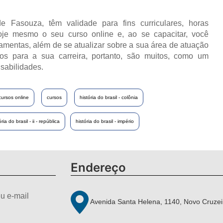
e Fasouza, têm validade para fins curriculares, horas
oje mesmo o seu curso online e, ao se capacitar, você
ramentas, além de se atualizar sobre a sua área de atuação
os para a sua carreira, portanto, são muitos, como um
sabilidades.
cursos online
cursos
história do brasil - colônia
ória do brasil - ii - república
história do brasil - império
Endereço
u e-mail
Avenida Santa Helena, 1140, Novo Cruzei