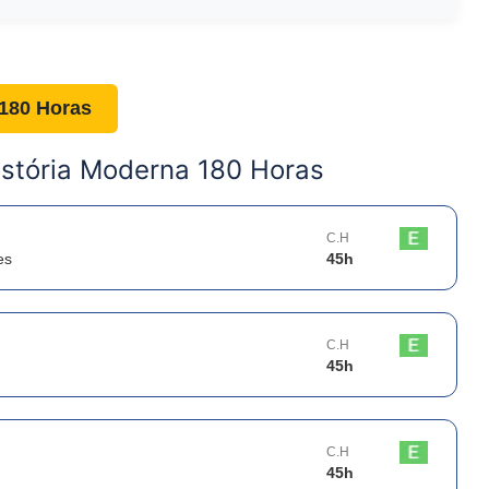
 180 Horas
istória Moderna 180 Horas
C.H
es
45
h
C.H
45
h
C.H
45
h