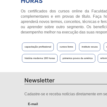
HORAS
Os certificados dos cursos online da Faculdad
complementares e em provas de título. Faça h
aprenderá novos termos, conceitos, técnicas e fer
ou aprender sobre outro segmento. Os benefíci
desempenho melhor na execução das suas respon
capacitação profissional
cursos livres
instituto souza
história moderna 180 horas
primeiros povos da américa
refor
Newsletter
Cadastre-se e receba notícias diretamente em se
E-mail