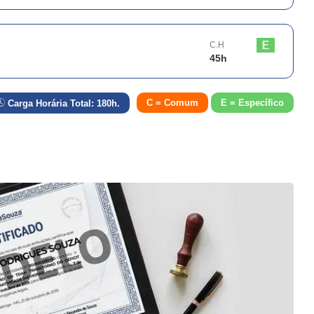
C.H
45
h
C = Comum
E = Específico
Carga Horária Total:
180
h.