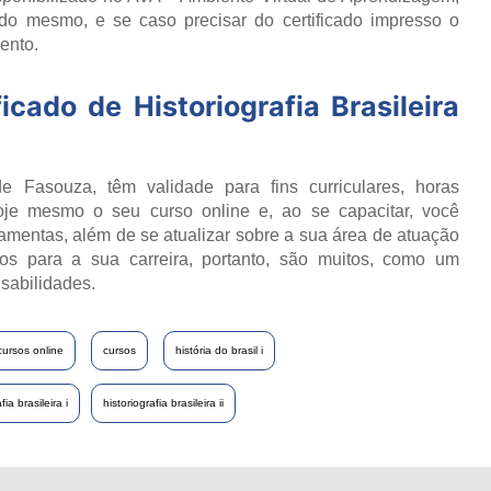
do mesmo, e se caso precisar do certificado impresso o
ento.
ficado de
Historiografia Brasileira
e Fasouza, têm validade para fins curriculares, horas
oje mesmo o seu curso online e, ao se capacitar, você
ramentas, além de se atualizar sobre a sua área de atuação
os para a sua carreira, portanto, são muitos, como um
sabilidades.
cursos online
cursos
história do brasil i
fia brasileira i
historiografia brasileira ii