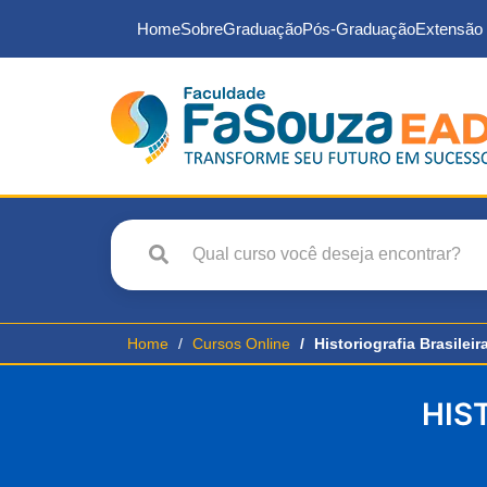
Home
Sobre
Graduação
Pós-Graduação
Extensão 
Home
Cursos Online
Historiografia Brasilei
HIS