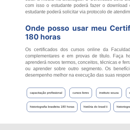
com isso o estudante poderá fazer o download 
estudante poderá solicitar via protocolo de atendim
Onde posso usar meu Certi
180 horas
Os certificados dos cursos online da Faculdad
complementares e em provas de título. Faça h
aprenderá novos termos, conceitos, técnicas e fer
ou aprender sobre outro segmento. Os benefíci
desempenho melhor na execução das suas respon
capacitação profissional
cursos livres
instituto souza
historiografia brasileira 180 horas
história do brasil ii
historiogra