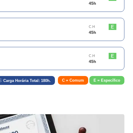
45
h
C.H
45
h
C.H
45
h
C = Comum
E = Específico
Carga Horária Total:
180
h.