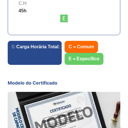
C.H
45
h
Carga Horária Total:
180
h.
C = Comum
E = Específico
Modelo do Certificado