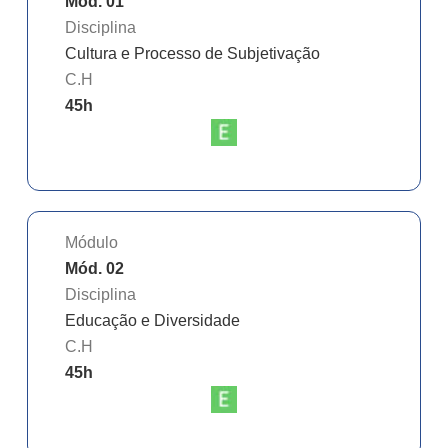
Mód. 01
Disciplina
Cultura e Processo de Subjetivação
C.H
45
h
Módulo
Mód. 02
Disciplina
Educação e Diversidade
C.H
45
h