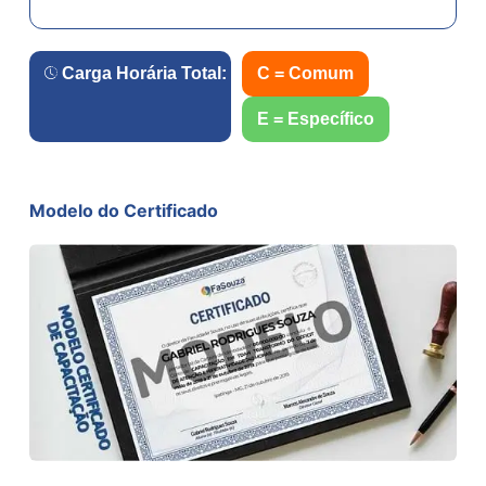
Carga Horária Total:
80
h.
C = Comum
E = Específico
Modelo do Certificado