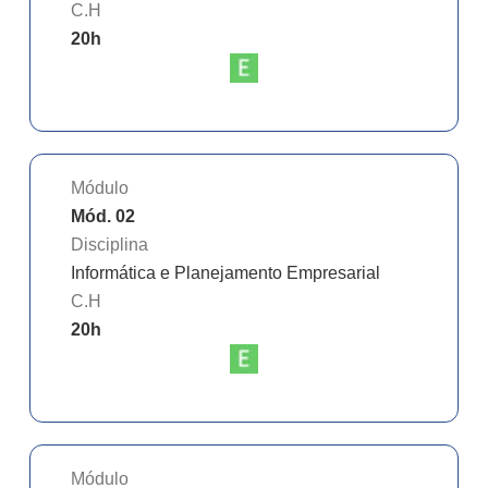
C.H
20
h
Módulo
Mód. 02
Disciplina
Informática e Planejamento Empresarial
C.H
20
h
Módulo