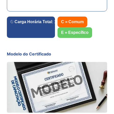
Carga Horária Total:
180
h.
C = Comum
E = Específico
Modelo do Certificado