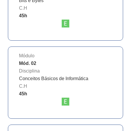
Bits e Bytes
C.H
45
h
Módulo
Mód. 02
Disciplina
Conceitos Básicos de Informática
C.H
45
h