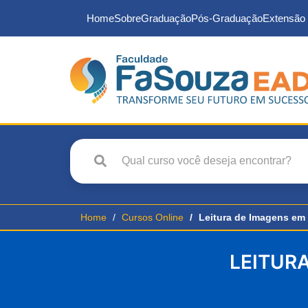
Home
Sobre
Graduação
Pós-Graduação
Extensão 
Home
Cursos Online
Leitura de Imagens em
LEITUR