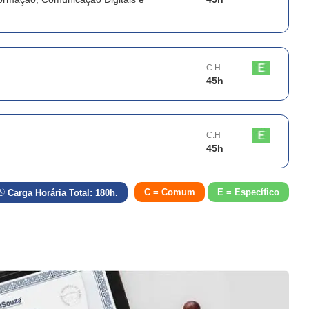
C.H
45
h
C.H
45
h
C = Comum
E = Específico
Carga Horária Total:
180
h.