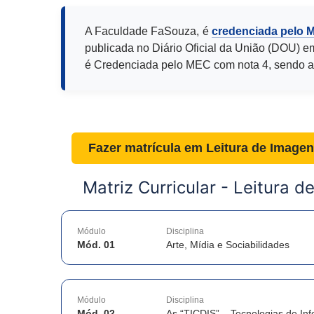
A Faculdade FaSouza, é
credenciada pelo 
publicada no Diário Oficial da União (DOU) e
é Credenciada pelo MEC com nota 4, sendo a
Fazer matrícula em
Leitura de Image
Matriz Curricular -
Leitura d
Módulo
Disciplina
Mód. 01
Arte, Mídia e Sociabilidades
Módulo
Disciplina
Mód. 02
As “TICDIS” – Tecnologias de In