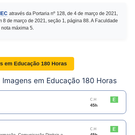
MEC
através da Portaria nº 128, de 4 de março de 2021,
m 8 de março de 2021, seção 1, página 88. A Faculdade
 nota máxima 5.
ns em Educação 180 Horas
e Imagens em Educação 180 Horas
C.H
45
h
C.H
formação, Comunicação Digitais e
45
h