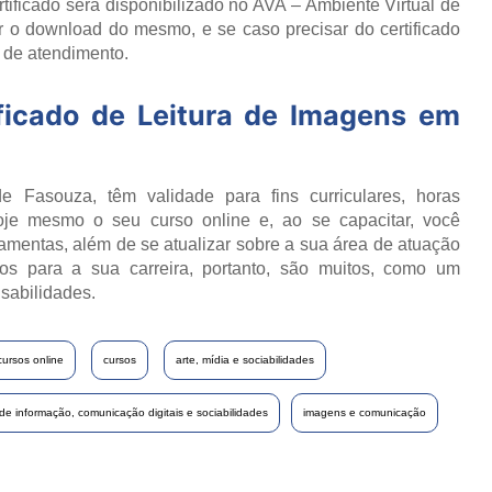
ificado será disponibilizado no AVA – Ambiente Virtual de
 o download do mesmo, e se caso precisar do certificado
o de atendimento.
ficado de
Leitura de Imagens em
e Fasouza, têm validade para fins curriculares, horas
oje mesmo o seu curso online e, ao se capacitar, você
ramentas, além de se atualizar sobre a sua área de atuação
os para a sua carreira, portanto, são muitos, como um
sabilidades.
cursos online
cursos
arte, mídia e sociabilidades
s de informação, comunicação digitais e sociabilidades
imagens e comunicação