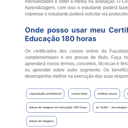
mensalidades e obter a média na avaliação. O Cert
Aprendizagem, com isso o estudante poderá fazer
impresso o estudante poderá solicitar via protocol
Onde posso usar meu Certi
Educação 180 horas
Os certificados dos cursos online da Faculdad
complementares e em provas de título. Faça h
aprenderá novos termos, conceitos, técnicas e fer
ou aprender sobre outro segmento. Os benefíci
desempenho melhor na execução das suas respon
capacitação profissional
cursos livres
instituto souza
leitura de imagens em educação 180 horas
as “ticdis” – tecnologia
leitura de imagens