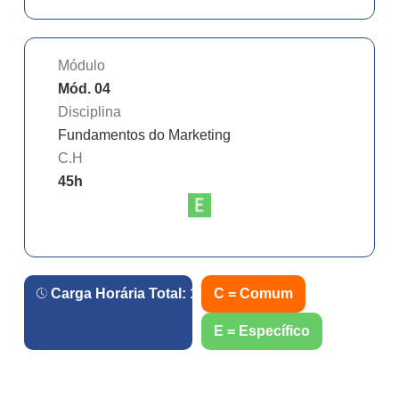
Módulo
Mód. 04
Disciplina
Fundamentos do Marketing
C.H
45
h
Carga Horária Total:
180
h.
C = Comum
E = Específico