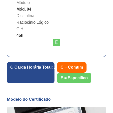
Módulo
Mód. 04
Disciplina
Raciocínio Lógico
C.H
45
h
Carga Horária Total:
180
h.
C = Comum
E = Específico
Modelo do Certificado