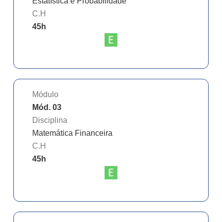
Estatística e Probabilidade
C.H
45
h
Módulo
Mód. 03
Disciplina
Matemática Financeira
C.H
45
h